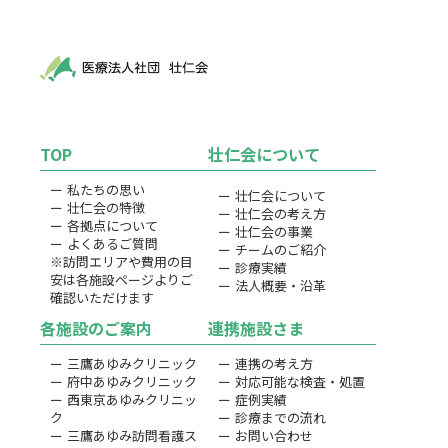
TOP
壮仁会について
ー 私たちの思い
ー 壮仁会について
ー 壮仁会の特徴
ー 壮仁会の考え方
ー 各拠点について
ー 壮仁会の事業
ー よくあるご質問
ー チームのご紹介
※訪問エリアや費用の目
ー 診療実績
安は各施設ページよりご
ー 法人概要・沿革
確認いただけます
各施設のご案内
連携施設さま
ー 三鷹あゆみクリニック
ー 連携の考え方
ー 府中あゆみクリニック
ー 対応可能な検査・処置
ー 西東京あゆみクリニッ
ー 症例実績
ク
ー 診療までの流れ
ー 三鷹あゆみ訪問看護ス
ー お問い合わせ