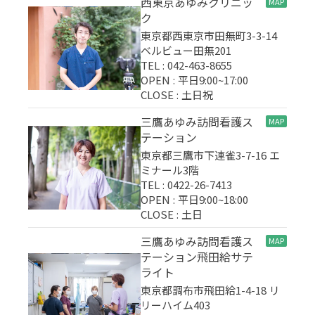
西東京あゆみクリニッ
MAP
ク
東京都西東京市田無町3-3-14
ベルビュー田無201
TEL : 042-463-8655
OPEN : 平日9:00~17:00
CLOSE : 土日祝
三鷹あゆみ訪問看護ス
MAP
テーション
東京都三鷹市下連雀3-7-16 エ
ミナール3階
TEL : 0422-26-7413
OPEN : 平日9:00~18:00
CLOSE : 土日
三鷹あゆみ訪問看護ス
MAP
テーション飛田給サテ
ライト
東京都調布市飛田給1-4-18 リ
リーハイム403