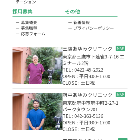
テーション
採用募集
その他
ー 募集概要
ー 新着情報
ー 募集職種
ー プライバシーポリシー
ー 応募フォーム
三鷹あゆみクリニック
MAP
東京都三鷹市下連雀3-7-16 エ
ミナール2階
TEL : 0422-45-2922
OPEN : 平日9:00~17:00
CLOSE : 土日祝
府中あゆみクリニック
MAP
東京都府中市府中町2-27-1
パークタウン201
TEL : 042-363-5136
OPEN : 平日9:00~17:00
CLOSE : 土日祝