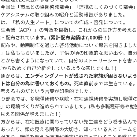
。今回は「市民との協働啓発部会」「連携のしくみづくり部会」
括ケアシステムの取り組みの紹介と活動報告がありました。
らは、「私の人生ノート」についての作成・啓発について。
生会議（ACP）」の普及を目指し、これからの生き方を考え
成・配布されています。
(累計配布実績は7,000冊！)
の配布や、動画制作を通じた啓発活動について報告を聞きまし
ト」は私ももらいましたが、子供の頃の印象的な思い出や、自
ことから書くようになっていて、自分のストーリーシートを書
てから改めて自己分析をしているような感じですね！)
人達からは、
エンディングノートが残された家族が困らないよ
ートは自分の為に書いておくもの。
死ぬ直前までは生きている
を考えるものだという言葉が印象的でした。
くり部会では、多職種研修や病院・在宅連携研修を実施し職種
係」の環境づくりが進められていました。(私も多職種研修や勉
見える関係が増えました！)
の方からは、在宅医療に関わっていない先生達をどう巻き込ん
があったり、顔の見える関係の大切さ、知っている人とチーム
想があり、職種を超えた連携が着実に深まっていることを感じる