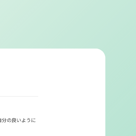
お問い合わせ
電話する
call
採用募集
ク
の考え方
ク
可能な検査・処置
ック
実績
ステー
までの流れ
い合わせフォーム
自分の良いように