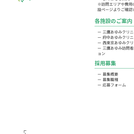
※訪問エリアや費用
設ページよりご確認
各施設のご案内
ー 三鷹あゆみクリ
ー 府中あゆみクリ
ー 西東京あゆみク
ー 三鷹あゆみ訪問
ョン
採用募集
ー 募集概要
ー 募集職種
ー 応募フォーム