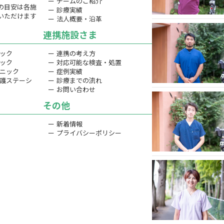
ー チームのご紹介
の目安は各施
ー 診療実績
いただけます
ー 法人概要・沿革
連携施設さま
ニック
ー 連携の考え方
ニック
ー 対応可能な検査・処置
リニック
ー 症例実績
看護ステーシ
ー 診療までの流れ
ー お問い合わせ
その他
ー 新着情報
ー プライバシーポリシー