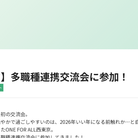
壮仁会について
各施設の案内
連携施設さま
三鷹あゆみクリニッ
連携
arrow_forward
arrow_forward
壮仁会の考え方
arrow_forward
府中あゆみクリニッ
対応
arrow_forward
arrow_forward
壮仁会の事業
arrow_forward
京】多職種連携交流会に参加！
西東京あゆみクリニ
症例
arrow_forward
arrow_forward
チームのご紹介
arrow_forward
ト
三鷹あゆみ訪問看護
診療
arrow_forward
症例実績
arrow_forward
arrow_forward
ション
お問
arrow_forward
法人概要
arrow_forward
最初の交流会。
やかで過ごしやすいのは、2026年いい年になる前触れか…と
ONE FOR ALL西東京。
多職種連携交流会に参加してきました！