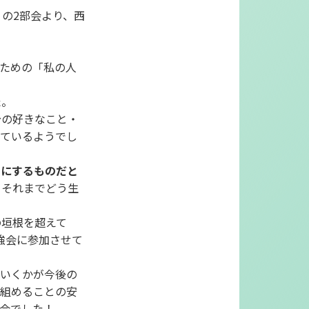
の2部会より、西
るための「私の人
た。
分の好きなこと・
いているようでし
うにするものだと
。それまでどう生
の垣根を超えて
強会に参加させて
でいくかが今後の
を組めることの安
会でした！