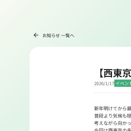
arrow_back
お知らせ 一覧へ
【西東
2026/1/17
イベン
新年明けてから
普段より気候も穏
考えながら向かった
今回は西東京の