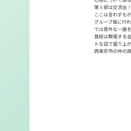
第Ⅱ部は交流会
ここは言わずも
グループ毎に行
では意外な一面
普段は緊張する
トな話で盛り上
西東京市の仲の