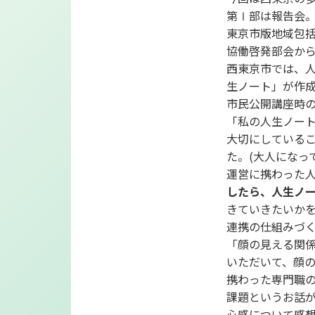
第Ⅰ部は報告会
東京市版地域包
協働啓発部会か
西東京市では、人
生ノート」が作
市民公開講座時
「私の人生ノー
大切にしている
た。(大人になっ
運営に携わった
したら、人生ノ
きていきたいか
連携の仕組みづ
「顔の見える関
いただいて、顔の
携わった専門職
課題というお話
心感について感